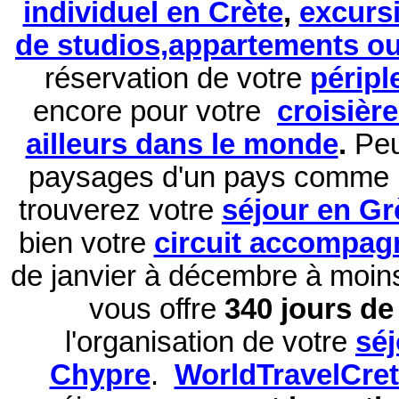
individuel en Crète
,
excurs
de studios,appartements ou 
réservation de
votre
péripl
encore pour votre
croisièr
ailleurs dans le monde
.
Peu
paysages d'un pays comme 
trouverez votre
séjour en Gr
bien votre
circuit accompag
de janvier à décembre à moi
vous offre
340 jours de 
l'organisation de votre
sé
Chypre
.
WorldTravelCre