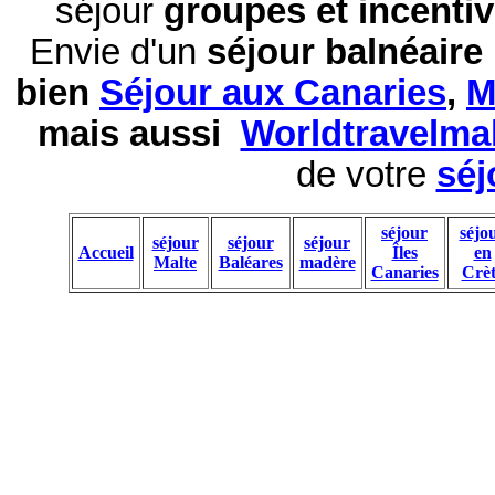
séjour
groupes et incentiv
Envie d'un
séjour balnéaire
bien
Séjour aux Canaries
,
M
mais aussi
Worldtravelma
de votre
séj
séjour
séjo
séjour
séjour
séjour
Accueil
Îles
en
Malte
Baléares
madère
Canaries
Crèt