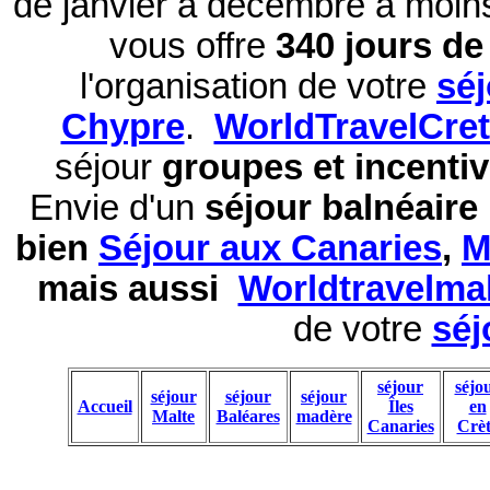
de janvier à décembre à moi
vous offre
340 jours de 
l'organisation de votre
sé
Chypre
.
WorldTravelCre
séjour
groupes et incentiv
Envie d'un
séjour balnéaire
bien
Séjour aux Canaries
,
M
mais aussi
Worldtravelma
de votre
séj
séjour
séjo
séjour
séjour
séjour
Accueil
Îles
en
Malte
Baléares
madère
Canaries
Crèt