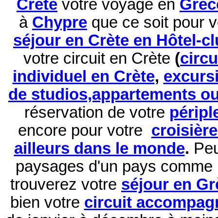
Crète
votre voyage en
Grèc
à
Chypre
que ce soit pour 
séjour en Crète en Hôtel-c
votre circuit en Crète
(
circ
individuel en Crète
,
excurs
de studios,appartements ou 
réservation de
votre
péripl
encore pour votre
croisièr
ailleurs dans le monde
.
Peu
paysages d'un pays comme 
trouverez votre
séjour en Gr
bien votre
circuit accompag