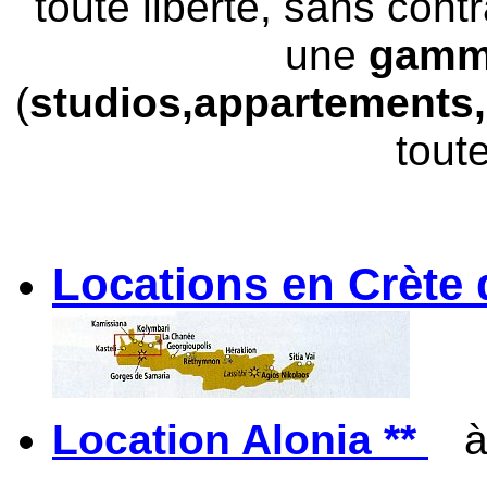
toute liberté, sans con
une
gamme
(
studios,appartements,
tout
Locations en Crète
Location Alonia **
à 