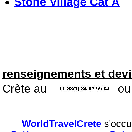
Stone Village Cat A
B
renseignements et devi
Crète au
ou
WorldTravelCrete
s'occu