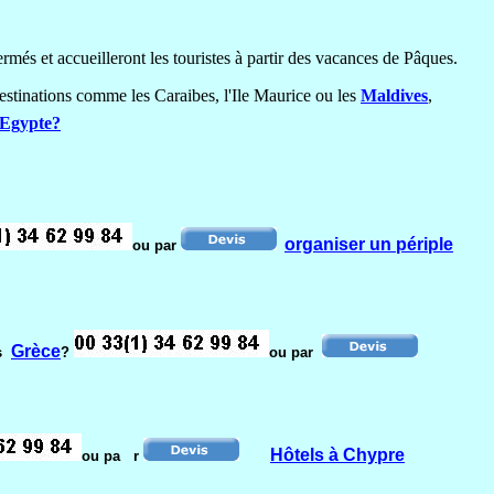
rmés et accueilleront les touristes à partir des vacances de Pâques.
estinations comme les Caraibes, l'Ile Maurice ou les
Maldives
,
n Egypte?
organiser un périple
ou par
Grèce
es
?
ou par
Hôtels à Chypre
ou pa r