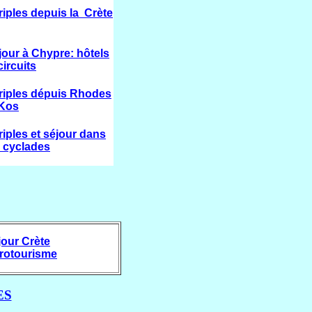
riples depuis la Crète
jour à Chypre
: hôtels
circuits
riples dépuis Rhodes
 Kos
riples et séjour dans
s cyclades
jour Crète
rotourisme
ES