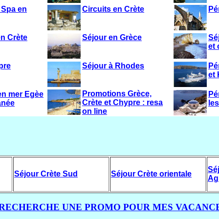
 Spa en
Circuits en Crète
Pé
n Crète
Séjour en Grèce
Sé
et 
pre
Séjour à Rhodes
Pé
et
Promotions
Grèce,
 en mer Egèe
Pé
Crète et Chypre
: resa
anée
le
on line
Sé
Séjour Crète Sud
Séjour Crète orientale
Ag
 RECHERCHE UNE PROMO POUR MES VACANC