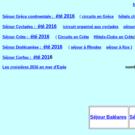
N
été 2016
Séjour Grèce continentale :
(
circuits en Grèce
hôtels c
été 2016
Séjour Cyclades :
(
circuit organisé aux cyclades
séjou
été 2016
Séjour Crète :
(
Circuits en Crète
Hôtels-Clubs en Crète
été 2016
Séjour Dodécanèse :
(
séjour à Rhodes
séjour à Kos )
été 20
1
6
Séjour Corfou :
Les croisières 2016 en mer d'Egée
nombreux départs 
Séjour Baléares
Sé