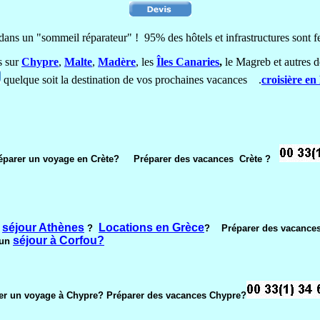
dans un "sommeil réparateur" ! 95% des hôtels et infrastructures sont fe
s sur
Chypre
,
Malte
,
Madère
, les
Îles Canaries
,
le Magreb et autres d
quelque soit la destination de vos prochaines vacances .
croisière e
rer un voyage en Crète?
Préparer des vacances Crète ?
séjour Athènes
Locations en Grèce
?
?
? Préparer des vacanc
séjour à Corfou?
 un
er un voyage à Chypre? Préparer des vacances Chypre?