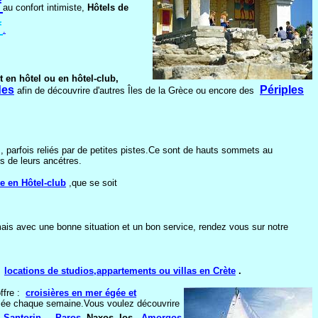
*
au confort intimiste
,
Hôtels de
*
.
t en hôtel ou en hôtel-club,
des
Périples
afin de découvrire d'autres Îles de la Grèce ou encore des
rés, parfois reliés par de petites pistes.Ce sont de hauts sommets au
ns de leurs ancétres.
e en Hôtel-club
,que se soit
ais avec une bonne situation et un bon service, rendez vous sur notre
 :
locations de studios,appartements ou villas en Crète
.
offre :
croisières
en mer égée et
sée chaque semaine.Vous voulez découvrire
,
Santorin
,
,
Paros
,
Naxos, Ios,
,
Amorgos