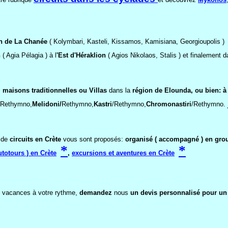
on de La Chanée
( Kolymbari, Kasteli, Kissamos, Kamisiana, Georgioupolis )
n
( Agia Pélagia ) à l
'Est d'Héraklion
( Agios Nikolaos, Stalis ) et finalement 
s
maisons traditionnelles ou Villas
dans la
région de Elounda, ou bien: à
Rethymno,
Melidoni/
Rethymno,
Kastri
/Rethymno,
Chromonastiri
/Rethymno.
s de
circuits
en Crète
vous sont proposés:
organisé ( accompagné ) en gro
*
*
utotours ) en Crète
,
excursions et aventures en Crète
s vacances à votre rythme,
demandez
nous
un devis personnalisé pour un