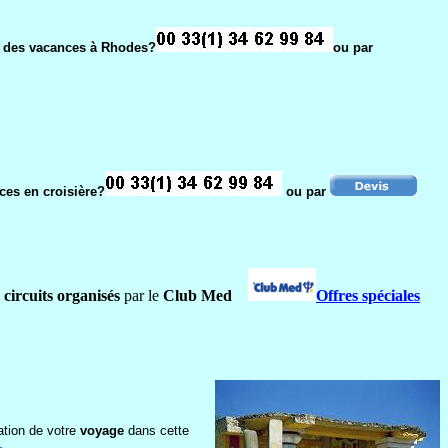
r des vacances à Rhodes?
ou par
es en croisière?
ou par
s
circuits organisés
par le
Club Med
Offres spéciales
ation de votre
voyage
dans cette