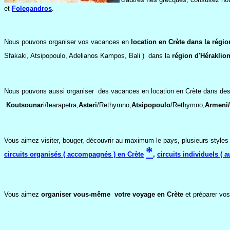
et
Folegandros
.
Nous pouvons organiser vos vacances en
location en Crète dans la régi
Sfakaki, Atsipopoulo, Adelianos Kampos, Bali ) dans la
région d'Héraklio
Nous pouvons aussi organiser des vacances en location en Crète dans de
Koutsounar
i/Iearapetra,
Asteri
/Rethymno,
Atsipopoulo
/Rethymno,
Armeni/
Vous aimez visiter, bouger, découvrir au maximum le pays, plusieurs style
*
circuits organisés ( accompagnés ) en Crète
,
circuits individuels ( a
Vous aimez
organiser vous-même votre voyage en Crète
et préparer vo