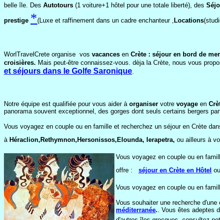
belle île. Des
Autotours
(1 voiture+1 hôtel pour une totale liberté), des
Séjo
*
prestige
(Luxe et raffinement dans un cadre enchanteur ,
Locations
(stud
WorlTravelCrete organise vos
vacances
en
Crète
: séjour en bord de mer
croisières.
Mais peut-être connaissez-vous. dèja la Crète, nous vous prop
et séjours dans le Golfe Saronique
.
Notre équipe est qualifiée pour vous aider à
organiser
votre
voyage
en
Crè
panorama souvent exceptionnel, des gorges dont seuls certains bergers partag
Vous voyagez en couple ou en famille et recherchez un séjour en Crète dan
à
Héraclion,Rethymnon,Hersonissos,Elounda, Ierapetra,
ou ailleurs à vo
Vous voyagez en couple ou en famill
offre :
s
éjour en Crète en Hôtel
ou
Vous voyagez en couple ou en famill
Vous souhaiter une recherche d'une 
méditerranée
.
. Vous êtes adeptes d
d'autres îles grecques, consultez no