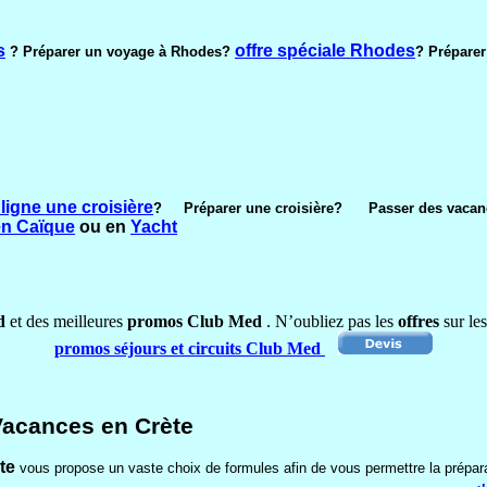
s
offre spéciale Rhodes
? Préparer un voyage à Rhodes?
? Prépare
 ligne une croisière
? Préparer une croisière? Passer des vacanc
en Caïque
ou en
Yacht
d
et des meilleures
promos Club
Med
. N’oubliez pas les
offres
sur le
promos séjours et circuits Club Med
--Vacances en Crète
te
vous propose un vaste choix de formules afin de vous permettre la prépar