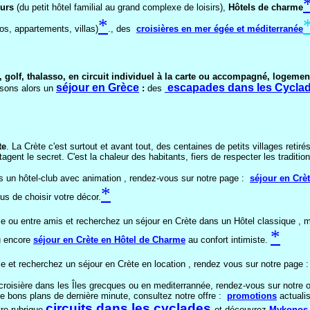
urs
(du petit hôtel familial au grand complexe de loisirs),
Hôtels de charme
*
ios, appartements, villas)
., des
croisières
en mer égée et méditerranée
, golf, thalasso, en circuit individuel à la carte ou accompagné, logemen
séjour en Grèce
escapades dans les Cycla
osons alors un
:
des
te
. La Crète c'est surtout et avant tout, des centaines de petits villages reti
ent le secret. C'est la chaleur des habitants, fiers de respecter les traditio
s un hôtel-club avec animation , rendez-vous sur notre page :
séjour en Crèt
*
us de choisir votre décor.
e ou entre amis et recherchez un séjour en Crète dans un Hôtel classique , m
*
 encore
séjour en Crète en Hôtel de Charme
au confort intimiste.
e et recherchez un séjour en Crète en location , rendez vous sur notre page
croisière dans les Îles grecques ou en mediterrannée, rendez-vous sur notre 
e bons plans de dernière minute, consultez notre offre :
promotions
actuali
circuits dans les cyclades
tre rubrique
et découvrez
Mykonos