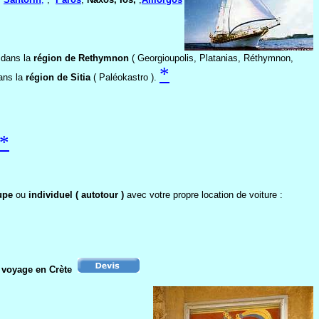
 dans la
région de Rethymnon
( Georgioupolis, Platanias, Réthymnon,
*
dans la
région de Sitia
( Paléokastro ).
*
upe
ou
individuel ( autotour )
avec votre propre location de voiture :
 voyage en Crète