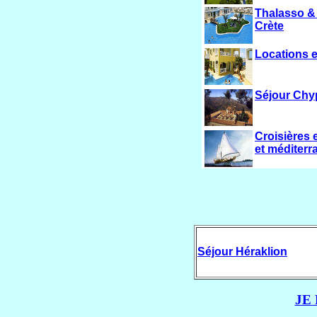
Thalasso &
Crète
Locations e
Séjour Chy
Croisières
et méditerr
Séjour Héraklion
JE