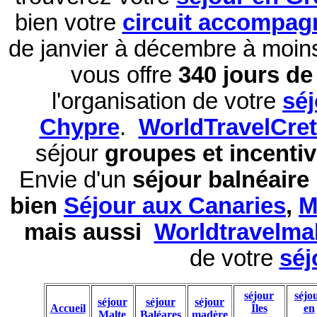
bien votre
circuit accompag
de janvier à décembre à moi
vous offre
340 jours de 
l'organisation de votre
sé
Chypre
.
WorldTravelCre
séjour
groupes et incentiv
Envie d'un
séjour balnéaire
bien
Séjour aux Canaries
,
M
mais aussi
Worldtravelma
de votre
séj
séjour
séjo
séjour
séjour
séjour
Accueil
Îles
en
Malte
Baléares
madère