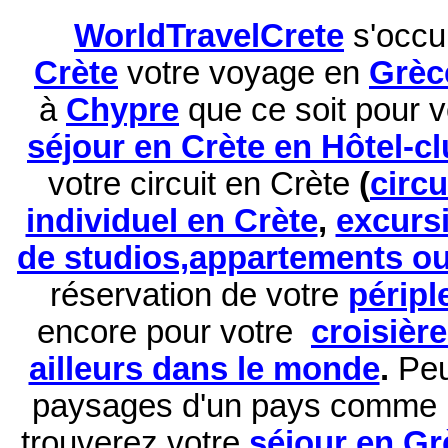
WorldTravelCrete
s'occu
Crète
votre voyage en
Grèc
à
Chypre
que ce soit pour 
séjour en Crète en Hôtel-c
votre circuit en Crète
(
circ
individuel en Crète
,
excurs
de studios,appartements ou 
réservation de
votre
péripl
encore pour votre
croisièr
ailleurs dans le monde
.
Peu
paysages d'un pays comme 
trouverez votre
séjour en Gr