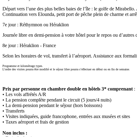
Départ vers l’une des plus belles baies de l’île : le golfe de Mirabello
Continuation vers Elounda, petit port de pêche plein de charme et arrê
7e jour : Réthymnon ou Héraklion
Journée libre en demi-pension à votre hôtel pour le repos ou d’autres d
8e jour : Héraklion - France
Selon les horaires de vol, transfert à l’aéroport. Assistance aux formal
Programme et kilométrage types.
L’ordre des visites pourra être modifié et le séjour libre pourra s’effectuer en début ou en fin de semaine.
Prix par personne en chambre double en hôtels 3* comprenant
:
• Les vols affrétés A/R
• La pension complète pendant le circuit (5 jours/4 nuits)
• La demi-pension pendant le séjour (hors boissons)
• Transferts
• Visites indiquées, guide francophone, entrées aux musées et sites
• Taxes aéroport et frais de gestion
Non inclus :