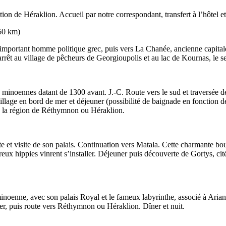
ion de Héraklion. Accueil par notre correspondant, transfert à l’hôtel 
60 km)
, important homme politique grec, puis vers La Chanée, ancienne capitale
arrêt au village de pêcheurs de Georgioupolis et au lac de Kournas, le s
noennes datant de 1300 avant. J.-C. Route vers le sud et traversée des
village en bord de mer et déjeuner (possibilité de baignade en fonction d
ns la région de Réthymnon ou Héraklion.
te et visite de son palais. Continuation vers Matala. Cette charmante bo
x hippies vinrent s’installer. Déjeuner puis découverte de Gortys, cité 
 minoenne, avec son palais Royal et le fameux labyrinthe, associé à Ar
er, puis route vers Réthymnon ou Héraklion. Dîner et nuit.