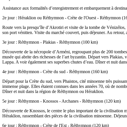
Assistance aux formalités d’enregistrement et embarquement à destinat
2e jour : Héraklion ou Réthymnon - Crète de l'Ouest - Réthymnon (1
Route vers la presqu’île d’Akrotiri et visite de la tombe de Vénizélos
son port vénitien. Visite du marché couvert, puis déjeuner. Au retour, 
3e jour : Réthymnon - Plakias - Réthymnon (100 km)
Découverte de la nécropole d’Arméni, regroupant plus de 200 tombes mi
musée qui abrite des richesses de l’art byzantin. Départ vers Plakias, 
Lappa. A voir également ses superbes chutes d’eau. Dîner et nuit da
4e jour : Réthymnon - Crète du sud - Réthymnon (160 km)
Départ pour la Crète du sud, vers Phaistos, cité minoenne très puissan
immense plage. Elles étaient connues dans les années 70, où de nombreu
Dîner et nuit dans la région de Réthymnon ou Héraklion.
5e jour : Réthymnon - Knossos - Archanes - Réthymnon (120 km)
Découverte de Knossos, le centre le plus important de la civilisation
Héraklion, rassemblant des pièces de la civilisation minoenne. Déjeun
6e jour : Réthymnon - Crète de l'Est - Réthymnon (120 km)