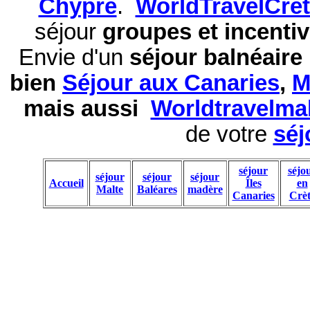
Chypre
.
WorldTravelCre
séjour
groupes et incentiv
Envie d'un
séjour balnéaire
bien
Séjour aux Canaries
,
M
mais aussi
Worldtravelma
de votre
séj
séjour
séjo
séjour
séjour
séjour
Accueil
Îles
en
Malte
Baléares
madère
Canaries
Crèt