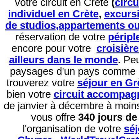
votre circuit en Crète
(
circ
individuel en Crète
,
excurs
de studios,appartements ou 
réservation de
votre
péripl
encore pour votre
croisièr
ailleurs dans le monde
.
Peu
paysages d'un pays comme 
trouverez votre
séjour en Gr
bien votre
circuit accompag
de janvier à décembre à moi
vous offre
340 jours de 
l'organisation de votre
sé