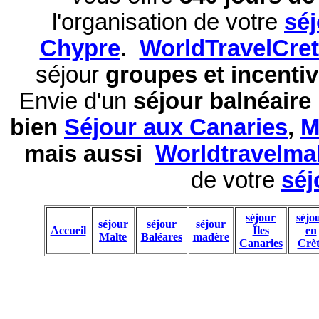
l'organisation de votre
sé
Chypre
.
WorldTravelCre
séjour
groupes et incentiv
Envie d'un
séjour balnéaire
bien
Séjour aux Canaries
,
M
mais aussi
Worldtravelma
de votre
séj
séjour
séjo
séjour
séjour
séjour
Accueil
Îles
en
Malte
Baléares
madère
Canaries
Crèt