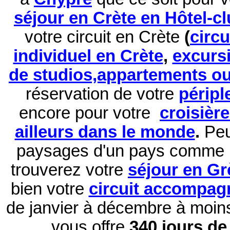
séjour en Crète en Hôtel-c
votre circuit en Crète
(
circ
individuel en Crète
,
excurs
de studios,appartements ou 
réservation de
votre
péripl
encore pour votre
croisièr
ailleurs dans le monde
.
Peu
paysages d'un pays comme 
trouverez votre
séjour en Gr
bien votre
circuit accompag
de janvier à décembre à moi
vous offre
340 jours de 