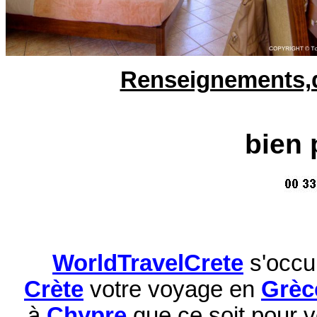
Renseignements,d
bien 
WorldTravelCrete
s'occu
Crète
votre voyage en
Grèc
à
Chypre
que ce soit pour 