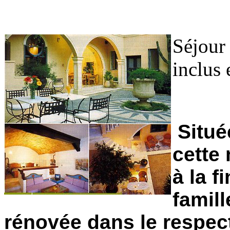
Séjour 
inclus 
Situé
cette
à la f
famill
rénovée dans le respec