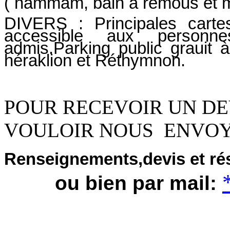
( hammam, bain à remous et m
DIVERS : Principales carte
accessible aux personn
admis.Parking public grauit
héraklion et Réthymnon.
POUR RECEVOIR UN DEV
VOULOIR NOUS ENVO
Renseignements,devis et ré
ou bien par mail: