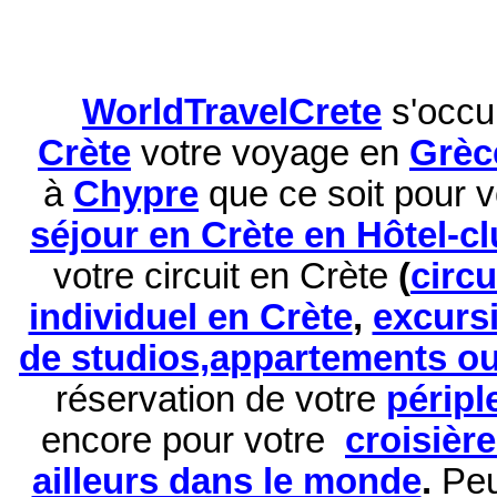
WorldTravelCrete
s'occu
Crète
votre voyage en
Grèc
à
Chypre
que ce soit pour 
séjour en Crète en Hôtel-c
votre circuit en Crète
(
circ
individuel en Crète
,
excurs
de studios,appartements ou 
réservation de
votre
péripl
encore pour votre
croisièr
ailleurs dans le monde
.
Peu