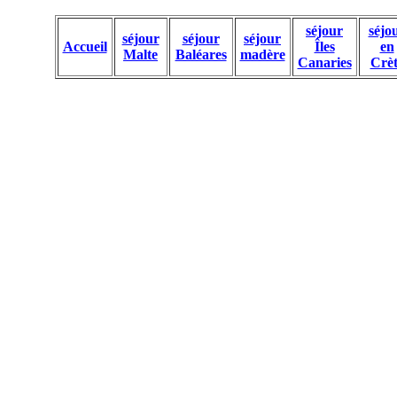
séjour
séjo
séjour
séjour
séjour
Accueil
Îles
en
Malte
Baléares
madère
Canaries
Crèt