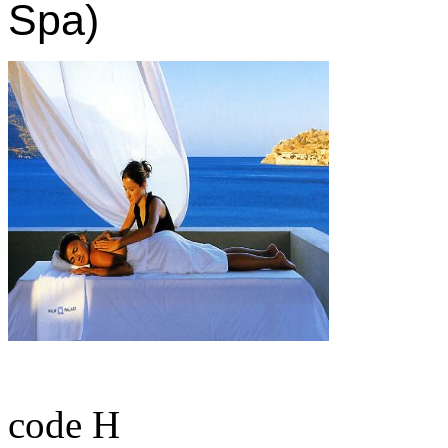
Spa)
code H