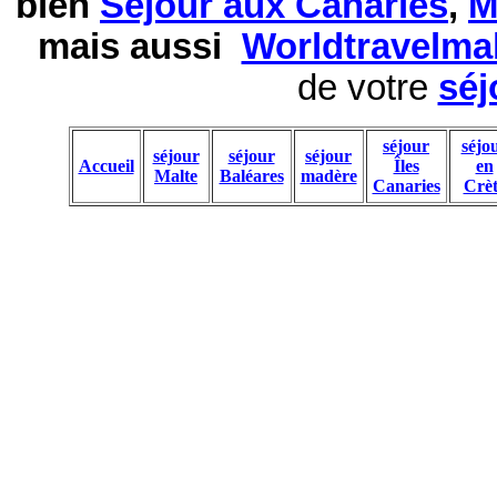
bien
Séjour aux Canaries
,
M
mais aussi
Worldtravelma
de votre
séj
séjour
séjo
séjour
séjour
séjour
Accueil
Îles
en
Malte
Baléares
madère
Canaries
Crèt