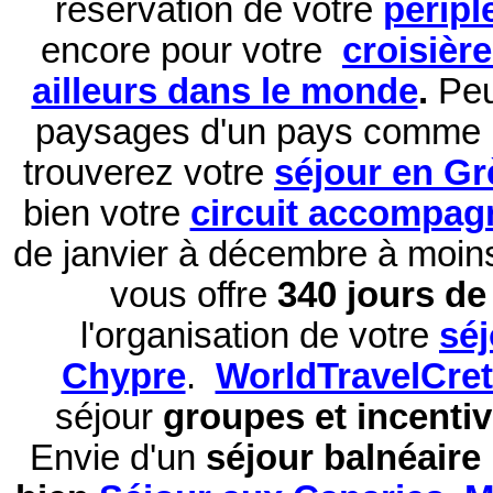
réservation de
votre
péripl
encore pour votre
croisièr
ailleurs dans le monde
.
Peu
paysages d'un pays comme 
trouverez votre
séjour en Gr
bien votre
circuit accompag
de janvier à décembre à moi
vous offre
340 jours de 
l'organisation de votre
sé
Chypre
.
WorldTravelCre
séjour
groupes et incentiv
Envie d'un
séjour balnéaire