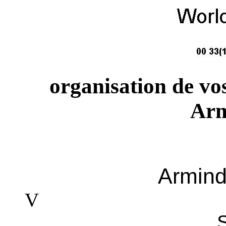
organisation de vo
Arm
Armind
V
séjour
S