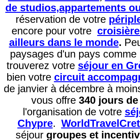
de studios,appartements ou 
réservation de
votre
péripl
encore pour votre
croisièr
ailleurs dans le monde
.
Peu
paysages d'un pays comme 
trouverez votre
séjour en Gr
bien votre
circuit accompag
de janvier à décembre à moi
vous offre
340 jours de 
l'organisation de votre
sé
Chypre
.
WorldTravelCre
séjour
groupes et incentiv