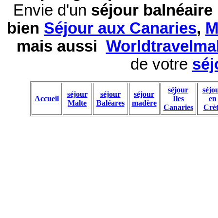
Envie d'un
séjour balnéaire
bien
Séjour aux Canaries
,
M
mais aussi
Worldtravelma
de votre
séj
séjour
séjo
séjour
séjour
séjour
Accueil
Îles
en
Malte
Baléares
madère
Canaries
Crèt