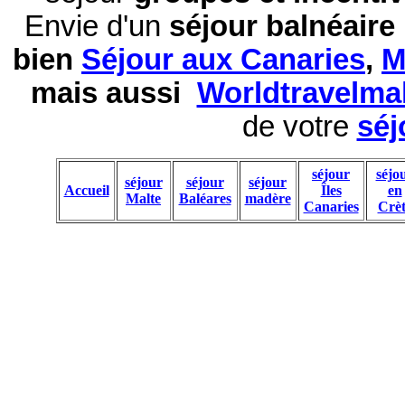
Envie d'un
séjour balnéaire
bien
Séjour aux Canaries
,
M
mais aussi
Worldtravelma
de votre
séj
séjour
séjo
séjour
séjour
séjour
Accueil
Îles
en
Malte
Baléares
madère
Canaries
Crèt