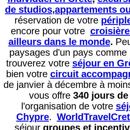
de studios,appartements ou 
réservation de
votre
péripl
encore pour votre
croisièr
ailleurs dans le monde
.
Peu
paysages d'un pays comme 
trouverez votre
séjour en Gr
bien votre
circuit accompag
de janvier à décembre à moi
vous offre
340 jours de 
l'organisation de votre
sé
Chypre
.
WorldTravelCre
séjour
groupes et incentiv