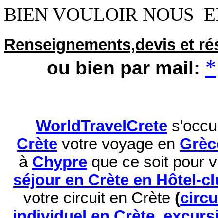
BIEN VOULOIR NOUS 
Renseignements,devis et ré
*
ou bien par mail:
WorldTravelCrete
s'occu
Crète
votre voyage en
Grèc
à
Chypre
que ce soit pour 
séjour en Crète en Hôtel-c
votre circuit en Crète
(
circ
individuel en Crète
,
excurs