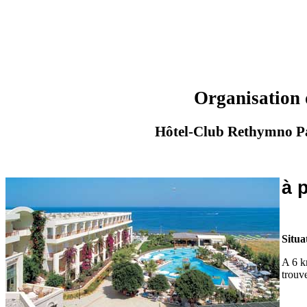
Organisation 
Hôtel-Club Rethym
à 
Situa
A 6 k
trouv