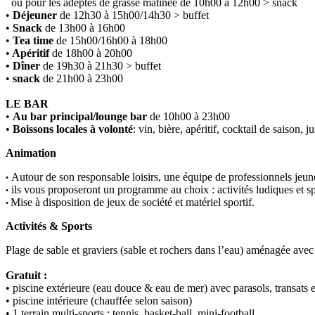
ou pour les adeptes de grasse matinée de 10h00 à 12h00 > snack
•
Déjeuner
de 12h30 à 15h00/14h30 > buffet
•
Snack
de 13h00 à 16h00
•
T
ea
time
de 15h00/16h00 à 18h00
•
Apéritif
de 18h00 à 20h00
• Dîner
de 19h30 à 21h30 > buffet
•
snack
de 21h00 à 23h00
LE BAR
•
Au bar principal/lounge bar
de 10h00 à 23h00
•
Boissons locales à volonté
: vin, bière, apéritif, cocktail de saison, 
Animation
Autour de son responsable loisirs, une équipe de professionnels je
•
ils vous proposeront un programme au choix : activités ludiques et spo
•
Mise à disposition de jeux de société et matériel sportif.
•
Activités & Sports
Plage de sable et graviers (sable et rochers dans l’eau) aménagée avec p
Gratuit :
• piscine extérieure (eau douce & eau de mer) avec parasols, transats et
• piscine intérieure (chauffée selon saison)
• 1 terrain multi-sports : tennis, basket-ball, mini-football