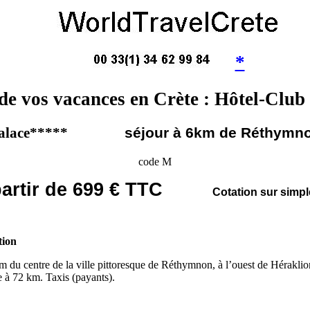
*
de vos vacances en Crète : Hôtel-Clu
no Palace*****
séjour à 6km de Réthymn
code M
partir de 699 € TTC
Cotation sur simp
tion
m du centre de la ville pittoresque de Réthymnon, à l’ouest de Héraklion
e à 72 km. Taxis (payants).