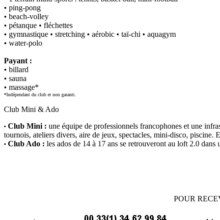
• ping-pong
• beach-volley
• pétanque • fléchettes
• gymnastique • stretching • aérobic • taï-chi • aquagym
• water-polo
Payant :
• billard
• sauna
• massage*
*Indépendant du club et non garanti.
Club Mini & Ado
Club Mini :
une équipe de professionnels francophones et une infrastr
•
tournois, ateliers divers, aire de jeux, spectacles, mini-disco, piscin
Club Ado :
les ados de 14 à 17 ans se retrouveront au loft 2.0 dans
•
POUR RECE