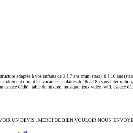
ucture adaptée à vos enfants de 3 à 7 ans (mini stars), 8 à 10 ans (stars)
e. Encadrement durant les vacances scolaires de 9h à 18h sans interruptio
 un espace dédié : table de mixage, musique, jeux vidéo, wifi, espace d
VOIR UN DEVIS , MERCI DE BIEN VOULOIR NOUS ENVO