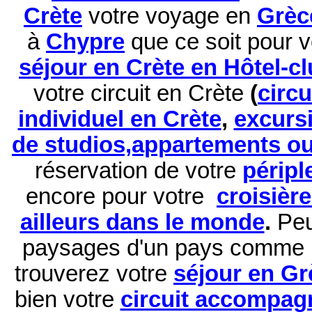
Crète
votre voyage en
Grèc
à
Chypre
que ce soit pour 
séjour en Crète en Hôtel-c
votre circuit en Crète
(
circ
individuel en Crète
,
excurs
de studios,appartements ou 
réservation de
votre
péripl
encore pour votre
croisièr
ailleurs dans le monde
.
Peu
paysages d'un pays comme 
trouverez votre
séjour en Gr
bien votre
circuit accompag