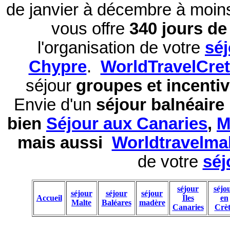
de janvier à décembre à moi
vous offre
340 jours de 
l'organisation de votre
sé
Chypre
.
WorldTravelCre
séjour
groupes et incentiv
Envie d'un
séjour balnéaire
bien
Séjour aux Canaries
,
M
mais aussi
Worldtravelma
de votre
séj
séjour
séjo
séjour
séjour
séjour
Accueil
Îles
en
Malte
Baléares
madère
Canaries
Crèt