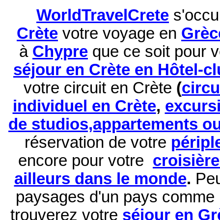
WorldTravelCrete
s'occu
Crète
votre voyage en
Grèc
à
Chypre
que ce soit pour 
séjour en Crète en Hôtel-c
votre circuit en Crète
(
circ
individuel en Crète
,
excurs
de studios,appartements ou 
réservation de
votre
péripl
encore pour votre
croisièr
ailleurs dans le monde
.
Peu
paysages d'un pays comme 
trouverez votre
séjour en Gr