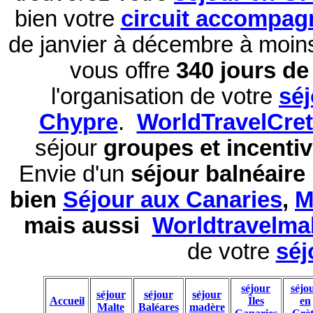
bien votre
circuit accompag
de janvier à décembre à moi
vous offre
340 jours de 
l'organisation de votre
sé
Chypre
.
WorldTravelCre
séjour
groupes et incentiv
Envie d'un
séjour balnéaire
bien
Séjour aux Canaries
,
M
mais aussi
Worldtravelma
de votre
séj
séjour
séjo
séjour
séjour
séjour
Accueil
Îles
en
Malte
Baléares
madère