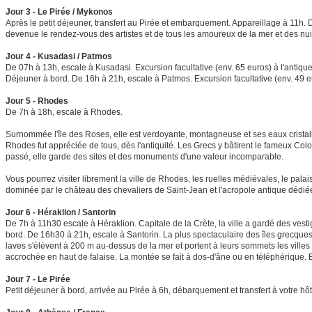
Jour 3 - Le Pirée / Mykonos
Après le petit déjeuner, transfert au Pirée et embarquement. Appareillage à 11h. 
devenue le rendez-vous des artistes et de tous les amoureux de la mer et des nuits 
Jour 4 - Kusadasi / Patmos
De 07h à 13h, escale à Kusadasi. Excursion facultative (env. 65 euros) à l'antiq
Déjeuner à bord. De 16h à 21h, escale à Patmos. Excursion facultative (env. 49 eu
Jour 5 - Rhodes
De 7h à 18h, escale à Rhodes.
Surnommée l'île des Roses, elle est verdoyante, montagneuse et ses eaux cristall
Rhodes fut appréciée de tous, dès l'antiquité. Les Grecs y bâtirent le fameux Coloss
passé, elle garde des sites et des monuments d'une valeur incomparable.
Vous pourrez visiter librement la ville de Rhodes, les ruelles médiévales, le pala
dominée par le château des chevaliers de Saint-Jean et l'acropole antique dédiée 
Jour 6 - Héraklion / Santorin
De 7h à 11h30 escale à Héraklion. Capitale de la Crète, la ville a gardé des vesti
bord. De 16h30 à 21h, escale à Santorin. La plus spectaculaire des îles grecques.
laves s'élèvent à 200 m au-dessus de la mer et portent à leurs sommets les villes a
accrochée en haut de falaise. La montée se fait à dos-d'âne ou en téléphérique. Exc
Jour 7 - Le Pirée
Petit déjeuner à bord, arrivée au Pirée à 6h, débarquement et transfert à votre hôtel