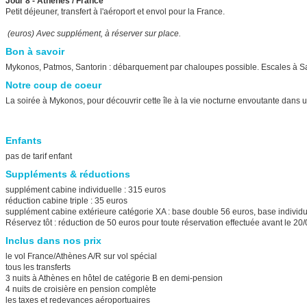
Jour 8 - Athènes / France
Petit déjeuner, transfert à l'aéroport et envol pour la France.
(euros) Avec supplément, à réserver sur place.
Bon à savoir
Mykonos, Patmos, Santorin : débarquement par chaloupes possible. Escales à S
Notre coup de coeur
La soirée à Mykonos, pour découvrir cette île à la vie nocturne envoutante dans 
Enfants
pas de tarif enfant
Suppléments & réductions
supplément cabine individuelle : 315 euros
réduction cabine triple : 35 euros
supplément cabine extérieure catégorie XA : base double 56 euros, base individue
Réservez tôt : réduction de 50 euros pour toute réservation effectuée avant le 20/
Inclus dans nos prix
le vol France/Athènes A/R sur vol spécial
tous les transferts
3 nuits à Athènes en hôtel de catégorie B en demi-pension
4 nuits de croisière en pension complète
les taxes et redevances aéroportuaires