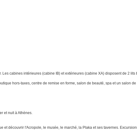
. Les cabines intérieures (cabine IB) et extérieures (cabine XA) disposent de 2 lit
 boutique hors-taxes, centre de remise en forme, salon de beauté, spa et un salon d
er et nuit à Athènes.
ue et découvrir l'Acropole, le musée, le marché, la Plaka et ses tavernes. Excursio