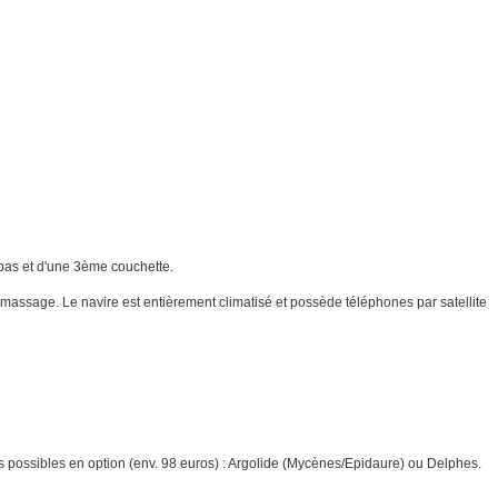
s bas et d'une 3ème couchette.
e massage. Le navire est entièrement climatisé et possède téléphones par satellite
ns possibles en option (env. 98 euros) : Argolide (Mycènes/Epidaure) ou Delphes.