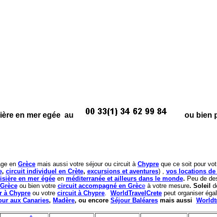
sière en mer egée au
ou bien pa
age en
Grèce
mais aussi votre séjour ou circuit à
Chypre
que ce soit pour vo
e
,
circuit individuel en Crète
,
excursions et aventures
)
,
vos locations de
isière en mer égée
en
méditerranée et ailleurs dans le monde
.
Peu de des
 Grèce
ou bien votre
circuit accompagné en Grèc
e
à votre mesure
. Soleil
de
r à Chypre
ou votre
circuit à Chypre
.
WorldTravelCrete
peut organiser éga
our aux Canaries
,
Madère
, ou encore
Séjour Baléares
mais aussi
Worldt