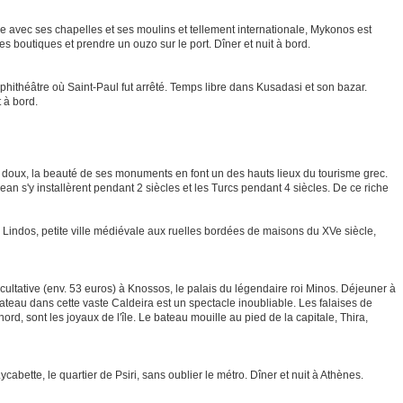
ue avec ses chapelles et ses moulins et tellement internationale, Mykonos est
es boutiques et prendre un ouzo sur le port. Dîner et nuit à bord.
hithéâtre où Saint-Paul fut arrêté. Temps libre dans Kusadasi et son bazar.
 à bord.
t doux, la beauté de ses monuments en font un des hauts lieux du tourisme grec.
Jean s'y installèrent pendant 2 siècles et les Turcs pendant 4 siècles. De ce riche
 à Lindos, petite ville médiévale aux ruelles bordées de maisons du XVe siècle,
acultative (env. 53 euros) à Knossos, le palais du légendaire roi Minos. Déjeuner à
ateau dans cette vaste Caldeira est un spectacle inoubliable. Les falaises de
rd, sont les joyaux de l'île. Le bateau mouille au pied de la capitale, Thira,
ycabette, le quartier de Psiri, sans oublier le métro. Dîner et nuit à Athènes.