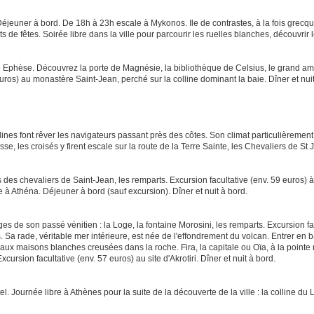
Déjeuner à bord. De 18h à 23h escale à Mykonos. Ile de contrastes, à la fois grecq
de fêtes. Soirée libre dans la ville pour parcourir les ruelles blanches, découvrir l
ue Ephèse. Découvrez la porte de Magnésie, la bibliothèque de Celsius, le grand amp
ros) au monastère Saint-Jean, perché sur la colline dominant la baie. Dîner et nuit
ines font rêver les navigateurs passant près des côtes. Son climat particulièremen
e, les croisés y firent escale sur la route de la Terre Sainte, les Chevaliers de St 
is des chevaliers de Saint-Jean, les remparts. Excursion facultative (env. 59 euros)
à Athéna. Déjeuner à bord (sauf excursion). Dîner et nuit à bord.
ges de son passé vénitien : la Loge, la fontaine Morosini, les remparts. Excursion f
 Sa rade, véritable mer intérieure, est née de l'effondrement du volcan. Entrer en b
ux maisons blanches creusées dans la roche. Fira, la capitale ou Oïa, à la pointe no
ursion facultative (env. 57 euros) au site d'Akrotiri. Dîner et nuit à bord.
. Journée libre à Athènes pour la suite de la découverte de la ville : la colline du L