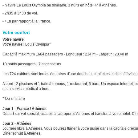
- Navire Le Louis Olympia ou similaire, 3 nuits en hôtel 4* à Athènes.
- 2h35 à 3h30 de vol.
- +1h par rapport à la France.
Votre confort
Votre navire
Votre navire : Louis Olympia*
Capacité maximum 1664 passagers - Longueur : 214 m - Largeur : 28.40 m
10 ponts passagers - 7 ascenseurs
Les 724 cabines sont toutes équipées d'une douche, de toilettes et d'un téléviseur
A bord : 2 piscines et 1 bain à remous, 1 restaurant, 5 bars. Un espace Internet,
et un service médical à bord.
* Ou similaire
Jour 1 - France / Athènes
Départ sur vol spécial, accueil à l'aéroport d'Athènes et transfert à votre hôtel. Dîn
Jour 2 - Athènes
Journée libre à Athènes. Vous pourrez flâner à votre guise dans la capitale grecq
Dîner et nuit à Athènes.