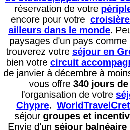
réservation de
votre
péripl
encore pour votre
croisièr
ailleurs dans le monde
.
Peu
paysages d'un pays comme 
trouverez votre
séjour en Gr
bien votre
circuit accompag
de janvier à décembre à moi
vous offre
340 jours de 
l'organisation de votre
sé
Chypre
.
WorldTravelCre
séjour
groupes et incentiv
Envie d'un
séjour balnéaire