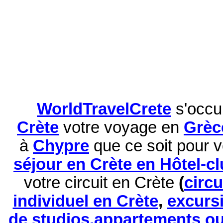
WorldTravelCrete
s'occu
Crète
votre voyage en
Grèc
à
Chypre
que ce soit pour 
séjour en Crète en Hôtel-c
votre circuit en Crète
(
circ
individuel en Crète
,
excurs
de studios,appartements ou 