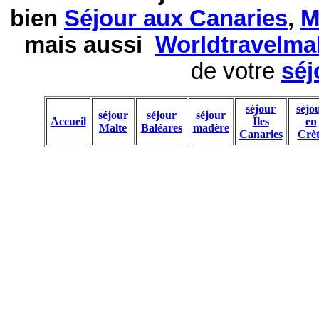
bien
Séjour aux Canaries
,
M
mais aussi
Worldtravelma
de votre
séj
séjour
séjo
séjour
séjour
séjour
Accueil
Îles
en
Malte
Baléares
madère
Canaries
Crèt