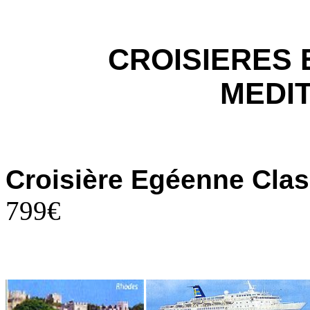
CROISIERES 
MEDI
Croisière Egéenne Cl
799€