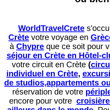
WorldTravelCrete
s'occu
Crète
votre voyage en
Grèc
à
Chypre
que ce soit pour 
séjour en Crète en Hôtel-c
votre circuit en Crète
(
circ
individuel en Crète
,
excurs
de studios,appartements ou 
réservation de
votre
péripl
encore pour votre
croisièr
ailleurs dans le monde
.
Peu