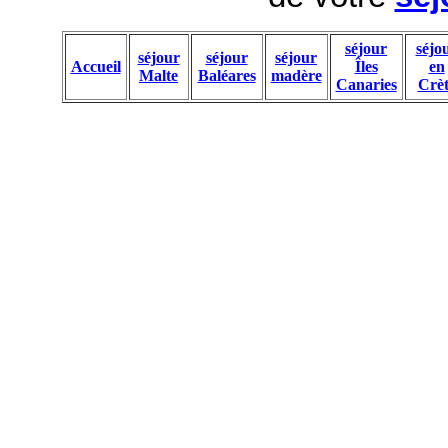
séjour
séjo
séjour
séjour
séjour
Accueil
Îles
en
Malte
Baléares
madère
Canaries
Crèt