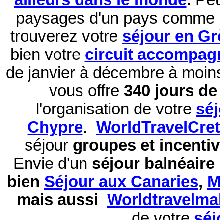
paysages d'un pays comme 
trouverez votre
séjour en Gr
bien votre
circuit accompag
de janvier à décembre à moi
vous offre
340 jours de 
l'organisation de votre
sé
Chypre
.
WorldTravelCre
séjour
groupes et incentiv
Envie d'un
séjour balnéaire
bien
Séjour aux Canaries
,
M
mais aussi
Worldtravelma
de votre
séj