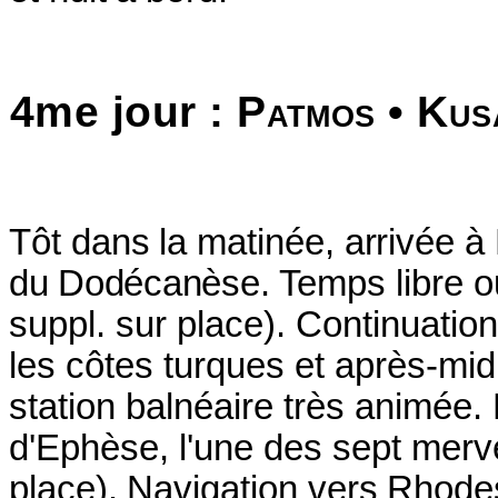
4me jour :
Patmos
•
Kus
Tôt dans la matinée, arrivée 
du Dodécanèse.
Temps libre o
suppl. sur place). Continuatio
les
côtes turques et après-midi
station balnéaire
très animée. P
d'Ephèse, l'une des sept
merve
place). Navigation vers Rhode