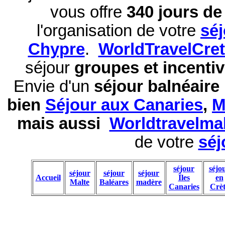
vous offre
340 jours de 
l'organisation de votre
sé
Chypre
.
WorldTravelCre
séjour
groupes et incentiv
Envie d'un
séjour balnéaire
bien
Séjour aux Canaries
,
M
mais aussi
Worldtravelma
de votre
séj
séjour
séjo
séjour
séjour
séjour
Accueil
Îles
en
Malte
Baléares
madère
Canaries
Crèt