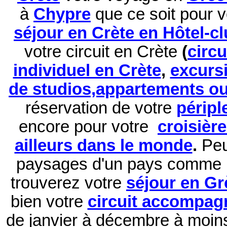
à
Chypre
que ce soit pour 
séjour en Crète en Hôtel-c
votre circuit en Crète
(
circ
individuel en Crète
,
excurs
de studios,appartements ou 
réservation de
votre
péripl
encore pour votre
croisièr
ailleurs dans le monde
.
Peu
paysages d'un pays comme 
trouverez votre
séjour en Gr
bien votre
circuit accompag
de janvier à décembre à moi