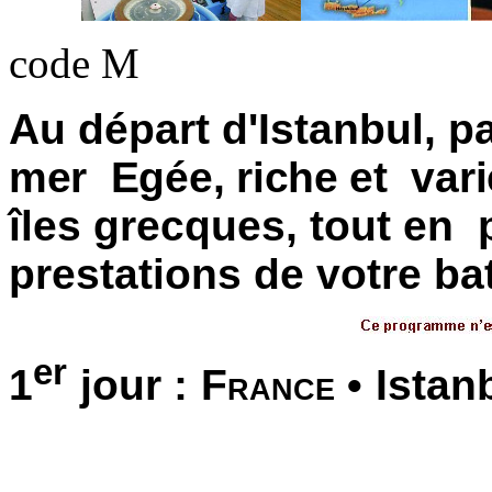
code M
Au départ d'Istanbul, p
mer Egée, riche et vari
îles grecques, tout en 
prestations de votre
ba
er
1
jour :
France
• Istan