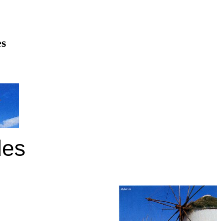
es
des