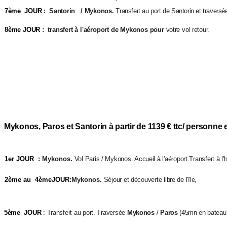
7ème JOUR :
Santorin / Mykonos.
Transfert au port de Santorin et traversé
8ème JOUR
: transfert à l'aéroport de Mykonos pour
votre vol retour.
Mykonos, Paros et Santorin à partir de 1139 € ttc/ personne e
1er JOUR :
Mykonos.
Vol Paris / Mykonos. Accueil
à
l'aéroport.Transfert à
l
2ème au 4èmeJOUR:
Mykonos.
Séjour et découverte libre de l'île,
5ème JOUR
:
Transfert au port. Traversée
Mykonos
/
Paros
(45mn en bateau