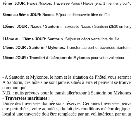
7ème JOUR:
Paros /Naxos.
Traversée
Paros / Naxos
(env.
1 h
en
ferry ou 4
8ème au 9ème JOUR:
Naxos.
Séjour
et découverte
libre
de l'île.
10ème JOUR :
Naxos / Santorin.
Traversée Naxos / Santorin
(2h3
0 en ferry
11ème au 13ème JOUR:
Santorin
.
Séjour et
découverte
libre de l'île.
14ème JOUR :
Santorin / Mykonos.
Transfert au port et traversée Santor
15ème JOUR :
Transfert à l'aéroport de Mykonos
pour votre vol retour.
- A Santorin et Mykonos, le nom et la situation de l’hôtel vous seront c
A Santorin, ces hôtels ne sont jamais situés à Fira et peuvent se trouve
communiqué.
N.B. : nuits prévues pour le transit aller/retour à Santorin ou Mykonos
- Traversées maritimes :
Durée des traversées donnée sous réserves. Certaines traversées peuvent 
être perturbées, voire annulées, du fait des conditions météorologiqu
local si une traversée doit être remplacée par un vol intérieur, par un