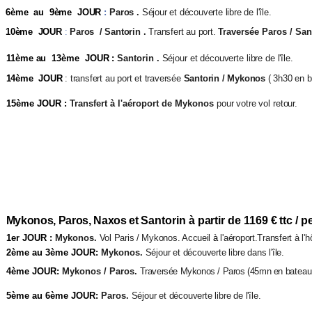
6ème au 9ème JOUR
:
Paros .
Séjour et découverte libre de l'île.
10ème JOUR
:
Paros / Santorin .
Transfert au port.
Traversée Paros / San
11ème au 13ème JOUR :
Santorin .
Séjour et découverte libre de l'île.
14ème JOUR
: transfert au port et traversée
Santorin / Mykonos
( 3h30 en 
15ème JOUR :
Transfert à l'aéroport de Mykonos
pour votre vol retour.
Mykonos, Paros, Naxos et
Santorin à partir de 1169 € ttc / 
1er JOUR :
Mykonos.
Vol Paris / Mykonos. Accueil
à
l'aéroport.Transfert à
l'
2ème au 3ème JOUR:
Mykonos.
Séjour et découverte libre dans l'île.
4ème JOUR:
Mykonos / Paros.
Traversée Mykonos / Paros (45mn en
bateau
5ème au 6ème JOUR:
Paros.
Séjour et découverte libre de l'île.