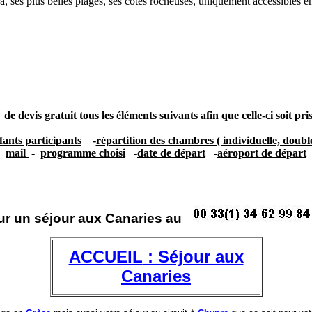
a, ses plus belles plages, ses cotes rocheuses, uniquement accessibles e
de devis gratuit
tous les éléments suivants
afin que celle-ci soit pr
fants participants
-
répartition des chambres ( individuelle, double 
mail
-
programme choisi
-
date de départ
-
aéroport de départ
ur un séjour aux Canaries au
ACCUEIL
: Séjour aux
Canaries