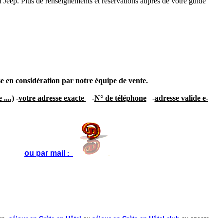
n Jeep. Plus de renseignements et réservations auprès de votre guide
ise en considération par notre équipe de vente.
....)
-
votre adresse exacte
-
N° de téléphone
-
adresse valide e-
ou par mail
: