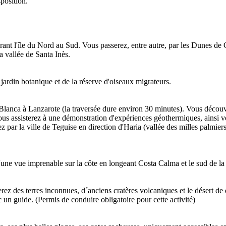
sposition.
ant l'île du Nord au Sud. Vous passerez, entre autre, par les Dunes de Co
a vallée de Santa Inès.
 jardin botanique et de la réserve d'oiseaux migrateurs.
 Blanca à Lanzarote (la traversée dure environ 30 minutes). Vous découv
vous assisterez à une démonstration d'expériences géothermiques, ainsi v
z par la ville de Teguise en direction d'Haria (vallée des milles palmier
 d'une vue imprenable sur la côte en longeant Costa Calma et le sud de la
z des terres inconnues, d´anciens cratères volcaniques et le désert de d
 un guide. (Permis de conduire obligatoire pour cette activité)