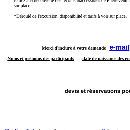
Partez à la découverte des recoins inaccessibles de Fuerteventur
sur place
*Déroulé de l'excursion, disponibilité et tarifs à voir sur place.
e-mail
Merci d'inclure à votre demande
-
Noms et prénoms des participants
-
date de naissance des en
devis et réservations po