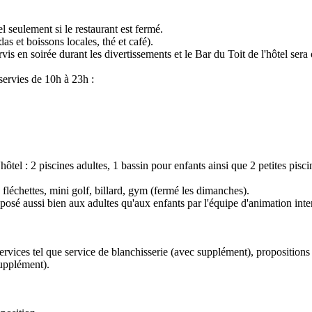
 seulement si le restaurant est fermé.
s et boissons locales, thé et café).
is en soirée durant les divertissements et le Bar du Toit de l'hôtel sera 
servies de 10h à 23h :
ôtel : 2 piscines adultes, 1 bassin pour enfants ainsi que 2 petites piscin
: fléchettes, mini golf, billard, gym (fermé les dimanches).
osé aussi bien aux adultes qu'aux enfants par l'équipe d'animation int
vices tel que service de blanchisserie (avec supplément), propositions d
supplément).