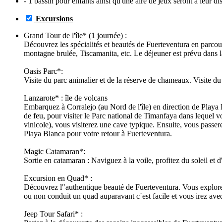
- 1 bassin pour enfants ainsi qu'une aire de jeux seront à leur di
Excursions
Grand Tour de l'île* (1 journée) :
Découvrez les spécialités et beautés de Fuerteventura en parcour
montagne brulée, Tiscamanita, etc. Le déjeuner est prévu dans l
Oasis Parc*:
Visite du parc animalier et de la réserve de chameaux. Visite du
Lanzarote* : île de volcans
Embarquez à Corralejo (au Nord de l'île) en direction de Playa
de feu, pour visiter le Parc national de Timanfaya dans lequel 
vinicole), vous visiterez une cave typique. Ensuite, vous passere
Playa Blanca pour votre retour à Fuerteventura.
Magic Catamaran*:
Sortie en catamaran : Naviguez à la voile, profitez du soleil et
Excursion en Quad* :
Découvrez l"authentique beauté de Fuerteventura. Vous explorere
ou non conduit un quad auparavant c´est facile et vous irez avec
Jeep Tour Safari* :