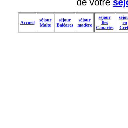
de votre
séj
séjour
séjo
séjour
séjour
séjour
Accueil
Îles
en
Malte
Baléares
madère
Canaries
Crèt