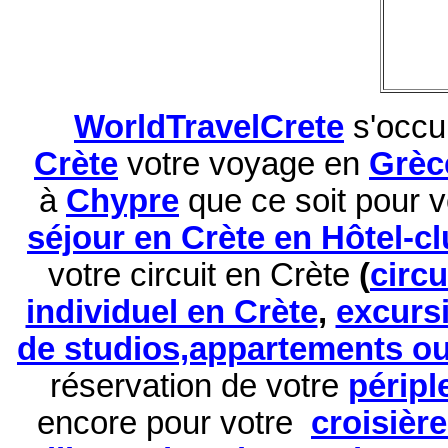
WorldTravelCrete
s'occu
Crète
votre voyage en
Grèc
à
Chypre
que ce soit pour 
séjour en Crète en Hôtel-c
votre circuit en Crète
(
circ
individuel en Crète
,
excurs
de studios,appartements ou 
réservation de
votre
péripl
encore pour votre
croisièr