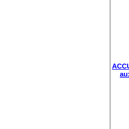
ACC
au