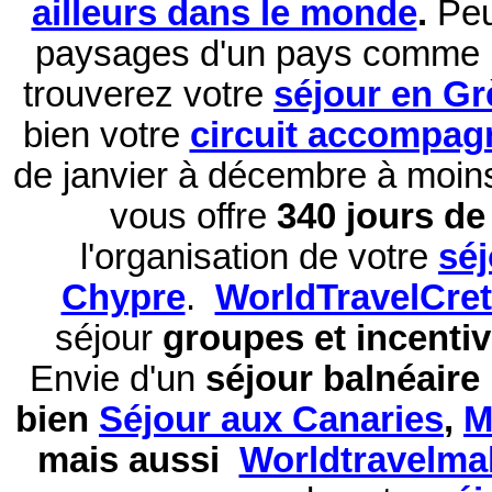
ailleurs dans le monde
.
Peu
paysages d'un pays comme 
trouverez votre
séjour en Gr
bien votre
circuit accompag
de janvier à décembre à moi
vous offre
340 jours de 
l'organisation de votre
sé
Chypre
.
WorldTravelCre
séjour
groupes et incentiv
Envie d'un
séjour balnéaire
bien
Séjour aux Canaries
,
M
mais aussi
Worldtravelma