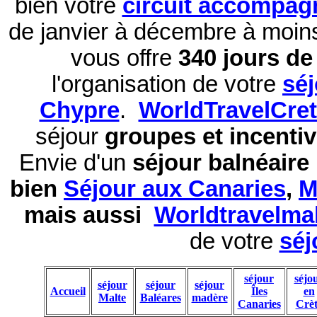
bien votre
circuit accompag
de janvier à décembre à moi
vous offre
340 jours de 
l'organisation de votre
sé
Chypre
.
WorldTravelCre
séjour
groupes et incentiv
Envie d'un
séjour balnéaire
bien
Séjour aux Canaries
,
M
mais aussi
Worldtravelma
de votre
séj
séjour
séjo
séjour
séjour
séjour
Accueil
Îles
en
Malte
Baléares
madère
Canaries
Crèt