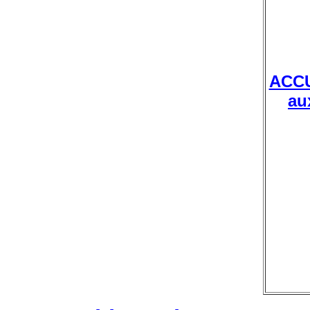
ACC
au