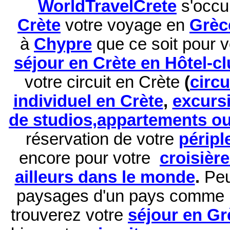
WorldTravelCrete
s'occu
Crète
votre voyage en
Grèc
à
Chypre
que ce soit pour 
séjour en Crète en Hôtel-c
votre circuit en Crète
(
circ
individuel en Crète
,
excurs
de studios,appartements ou 
réservation de
votre
péripl
encore pour votre
croisièr
ailleurs dans le monde
.
Peu
paysages d'un pays comme 
trouverez votre
séjour en Gr