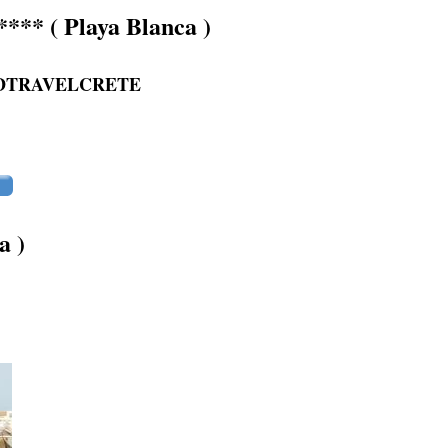
*** ( Playa Blanca )
 WORLDTRAVELCRETE
a )