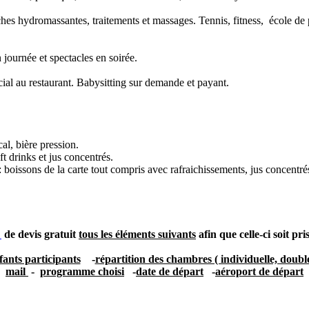
hes hydromassantes, traitements et massages. Tennis, fitness, école de 
n journée et spectacles en soirée.
écial au restaurant. Babysitting sur demande et payant.
al, bière pression.
ft drinks et jus concentrés.
 boissons de la carte tout compris avec rafraichissements, jus concentrés,
de devis gratuit
tous les éléments suivants
afin que celle-ci soit pr
fants participants
-
répartition des chambres ( individuelle, double 
mail
-
programme choisi
-
date de départ
-
aéroport de départ