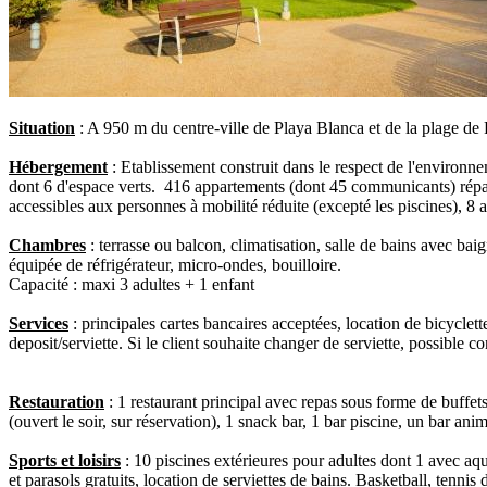
Situation
: A 950 m du centre-ville de Playa Blanca et de la plage de 
Hébergement
: Etablissement construit dans le respect de l'environnem
dont 6 d'espace verts. 416 appartements (dont 45 communicants) répar
accessibles aux personnes à mobilité réduite (excepté les piscines), 8
Chambres
: terrasse ou balcon, climatisation, salle de bains avec ba
équipée de réfrigérateur, micro-ondes, bouilloire.
Capacité : maxi 3 adultes + 1 enfant
Services
: principales cartes bancaires acceptées, location de bicyclett
deposit/serviette. Si le client souhaite changer de serviette, possible c
Restauration
: 1 restaurant principal avec repas sous forme de buffets d
(ouvert le soir, sur réservation), 1 snack bar, 1 bar piscine, un bar ani
Sports et loisirs
: 10 piscines extérieures pour adultes dont 1 avec aqu
et parasols gratuits, location de serviettes de bains. Basketball, tennis