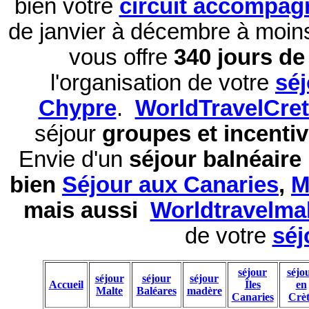
bien votre
circuit accompag
de janvier à décembre à moi
vous offre
340 jours de 
l'organisation de votre
sé
Chypre
.
WorldTravelCre
séjour
groupes et incentiv
Envie d'un
séjour balnéaire
bien
Séjour aux Canaries
,
M
mais aussi
Worldtravelma
de votre
séj
séjour
séjo
séjour
séjour
séjour
Accueil
Îles
en
Malte
Baléares
madère
Canaries
Crèt