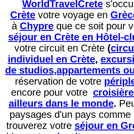
WorldTravelCrete
s'occu
Crète
votre voyage en
Grèc
à
Chypre
que ce soit pour 
séjour en Crète en Hôtel-c
votre circuit en Crète
(
circ
individuel en Crète
,
excurs
de studios,appartements ou 
réservation de
votre
péripl
encore pour votre
croisièr
ailleurs dans le monde
.
Peu
paysages d'un pays comme 
trouverez votre
séjour en Gr