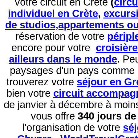
votre circuit en Crète
(
circ
individuel en Crète
,
excurs
de studios,appartements ou 
réservation de
votre
péripl
encore pour votre
croisièr
ailleurs dans le monde
.
Peu
paysages d'un pays comme 
trouverez votre
séjour en Gr
bien votre
circuit accompag
de janvier à décembre à moi
vous offre
340 jours de 
l'organisation de votre
sé