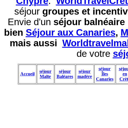
Chypre
.
WorldTravelCre
séjour
groupes et incentiv
Envie d'un
séjour balnéaire
bien
Séjour aux Canaries
,
M
mais aussi
Worldtravelma
de votre
séj
séjour
séjo
séjour
séjour
séjour
Accueil
Îles
en
Malte
Baléares
madère
Canaries
Crèt