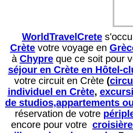
WorldTravelCrete
s'occu
Crète
votre voyage en
Grèc
à
Chypre
que ce soit pour 
séjour en Crète en Hôtel-c
votre circuit en Crète
(
circ
individuel en Crète
,
excurs
de studios,appartements ou 
réservation de
votre
péripl
encore pour votre
croisièr