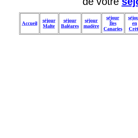
de votre
séj
séjour
séjo
séjour
séjour
séjour
Accueil
Îles
en
Malte
Baléares
madère
Canaries
Crèt