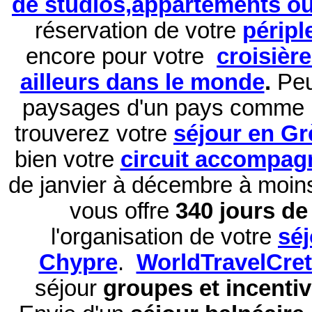
de studios,appartements ou 
réservation de
votre
péripl
encore pour votre
croisièr
ailleurs dans le monde
.
Peu
paysages d'un pays comme 
trouverez votre
séjour en Gr
bien votre
circuit accompag
de janvier à décembre à moi
vous offre
340 jours de 
l'organisation de votre
sé
Chypre
.
WorldTravelCre
séjour
groupes et incentiv