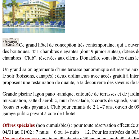
Ce grand hôtel de conception très contemporaine, qui a ouvert 
des boutiques. 451 chambres élégantes (dont 9 junior suites), dotées de s
chambres “Club”, réservées aux clients Donatello, sont situées dans les 
Un grand salon agrémenté d’une terrasse panoramique est réservé aux hôte
le soir (boissons, canapés) ; deux ordinateurs avec accès gratuit à Inte
proposent une restauration de qualité, à la découverte des saveurs de la
Grande piscine lagon pano¬ramique, entourée de terrasses et de jardins
musculation, salle d’aérobic, mur d’escalade, 2 courts de squash, saun
(cours et soins payants). Club pour enfants de 2 à –7 ans, ouvert de 
garage public payant à côté de l’hôtel.
Offres spéciales
(non cumulables) : pour toute réservation effectuée a
04/01 au 01/02 : 7 nuits = 6 ou 14 nuits = 12. Pour les arrivées du 08
Voyage de noces
: une bouteille de vin pétillant et une corbeille de fru