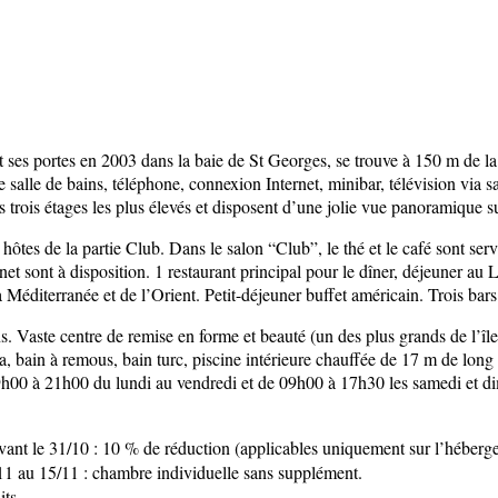
ses portes en 2003 dans la baie de St Georges, se trouve à 150 m de la m
alle de bains, téléphone, connexion Internet, minibar, télévision via satel
trois étages les plus élevés et disposent d’une jolie vue panoramique sur
s de la partie Club. Dans le salon “Club”, le thé et le café sont servis t
rnet sont à disposition. 1 restaurant principal pour le dîner, déjeuner au 
 Méditerranée et de l’Orient. Petit-déjeuner buffet américain. Trois bars
. Vaste centre de remise en forme et beauté (un des plus grands de l’île
a, bain à remous, bain turc, piscine intérieure chauffée de 17 m de long
09h00 à 21h00 du lundi au vendredi et de 09h00 à 17h30 les samedi et dim
vant le 31/10 : 10 % de réduction (applicables uniquement sur l’héberge
/11 au 15/11 : chambre individuelle sans supplément.
its.