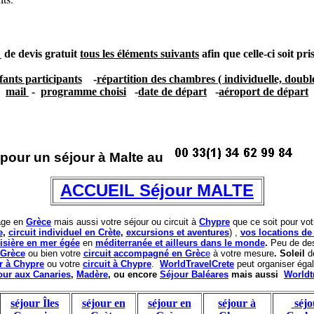
de devis gratuit
tous les éléments suivants
afin que celle-ci soit pr
fants participants
-
répartition des chambres ( individuelle, double 
mail
-
programme choisi
-
date de départ
-
aéroport de départ
 pour un séjour à Malte au
ACCUEIL
Séjour MALTE
age en
Grèce
mais aussi votre séjour ou circuit à
Chypre
que ce soit pour vo
e
,
circuit individuel en Crète
,
excursions et aventures
)
,
vos locations de
isière en mer égée
en
méditerranée et ailleurs dans le monde
.
Peu de des
 Grèce
ou bien votre
circuit accompagné en Grèc
e
à votre mesure
. Soleil
de
r à Chypre
ou votre
circuit à Chypre
.
WorldTravelCrete
peut organiser éga
our aux Canaries
,
Madère
, ou encore
Séjour Baléares
mais aussi
Worldt
séjour Îles
séjour en
séjour en
séjour à
séjo