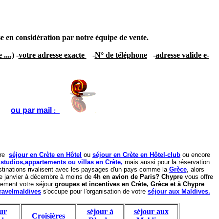
ise en considération par notre équipe de vente.
....)
-
votre adresse exacte
-
N° de téléphone
-
adresse valide e-
ou par mail
:
tre
s
éjour en Crète en Hôtel
ou
séjour en Crète en Hôtel-club
ou encore
 studios,appartements ou villas en Crète,
mais aussi pour la réservation
tinations rivalisent avec les paysages d'un pays comme la
Grèce
, alors
 janvier à décembre à moins de
4h en avion de Paris?
Chypre
vous offre
lement votre séjour
groupes et incentives en Crète, Grèce et à Chypre
.
ravelmaldives
s'occupe pour l'organisation de votre
séjour aux Maldives.
ur
séjour à
séjour aux
Croisières