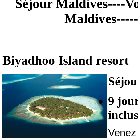
Séjour Maldives----V
Maldives----
Biyadhoo Island resor
Séjou
9 jou
i
Venez 