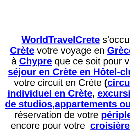
WorldTravelCrete
s'occu
Crète
votre voyage en
Grèc
à
Chypre
que ce soit pour 
séjour en Crète en Hôtel-c
votre circuit en Crète
(
circ
individuel en Crète
,
excurs
de studios,appartements ou 
réservation de
votre
péripl
encore pour votre
croisièr