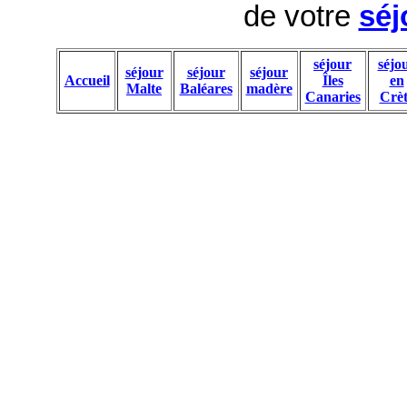
de votre
séj
séjour
séjo
séjour
séjour
séjour
Accueil
Îles
en
Malte
Baléares
madère
Canaries
Crèt