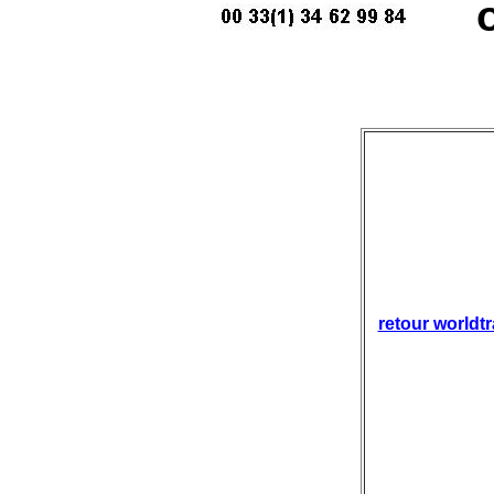
o
retour worldt