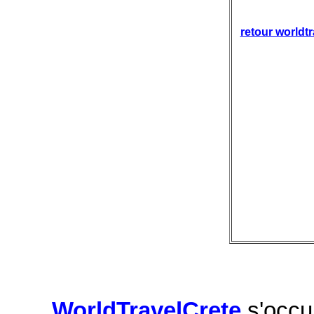
retour worldt
WorldTravelCrete
s'occu