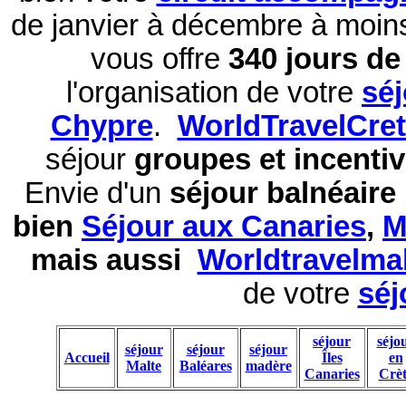
de janvier à décembre à moi
vous offre
340 jours de 
l'organisation de votre
sé
Chypre
.
WorldTravelCre
séjour
groupes et incentiv
Envie d'un
séjour balnéaire
bien
Séjour aux Canaries
,
M
mais aussi
Worldtravelma
de votre
séj
séjour
séjo
séjour
séjour
séjour
Accueil
Îles
en
Malte
Baléares
madère
Canaries
Crèt