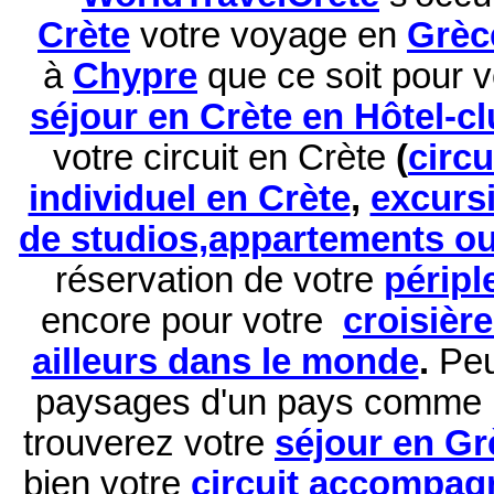
Crète
votre voyage en
Grèc
à
Chypre
que ce soit pour 
séjour en Crète en Hôtel-c
votre circuit en Crète
(
circ
individuel en Crète
,
excurs
de studios,appartements ou 
réservation de
votre
péripl
encore pour votre
croisièr
ailleurs dans le monde
.
Peu
paysages d'un pays comme 
trouverez votre
séjour en Gr
bien votre
circuit accompag